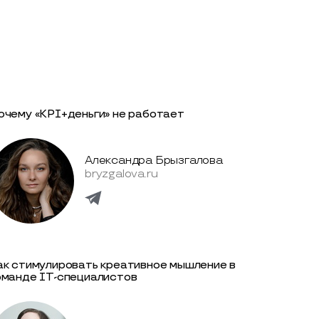
очему «KPI+деньги» не работает
Александра Брызгалова
bryzgalova.ru
ак стимулировать креативное мышление в
оманде IТ-специалистов