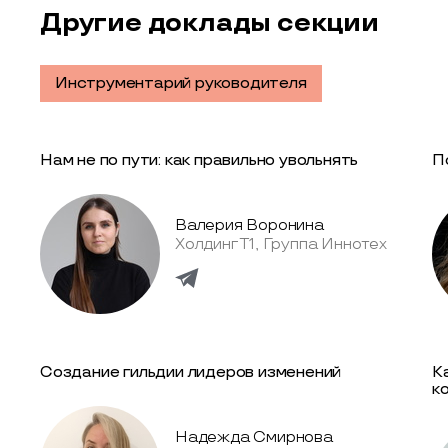
Другие доклады секции
Инструментарий руководителя
Нам не по пути: как правильно увольнять
П
Валерия Воронина
Холдинг Т1, Группа Иннотех
Создание гильдии лидеров изменений
К
к
Надежда Смирнова