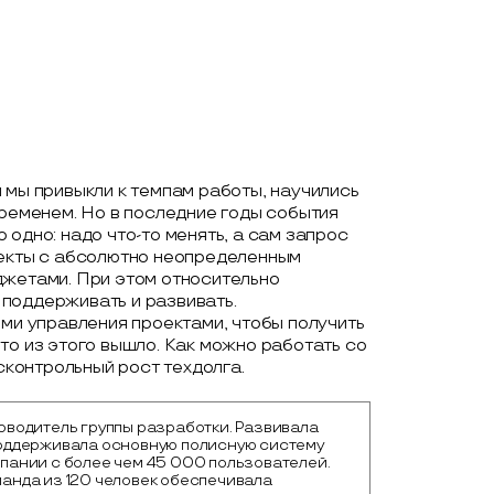
 мы привыкли к темпам работы, научились
временем. Но в последние годы события
одно: надо что-то менять, а сам запрос
оекты с абсолютно неопределенным
джетами. При этом относительно
поддерживать и развивать.
ями управления проектами, чтобы получить
то из этого вышло. Как можно работать со
есконтрольный рост техдолга.
оводитель группы разработки. Развивала
оддерживала основную полисную систему
пании с более чем 45 000 пользователей.
анда из 120 человек обеспечивала