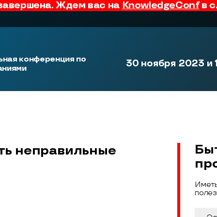
завершена. Ждем вас на
KnowledgeConf
в с
ная конференция по
30 ноября 2023 и 
аниями
Бы
ть неправильные
пр
Иметь
полез