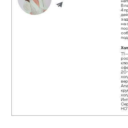
неп
В п
4 п
дея
зад
на 
пос
соб
под
Хол
Т1 
рос
клю
сфе
20 
хол
вер
Ana
кру
хол
Инт
Сер
НО