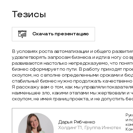
Тезисы
Скачать презентацию
В условиях роста автоматизации и общего развития
удовлетворять запросам бизнеса и идти в ногу со 
развиваются настолько непредсказуемо, что понято 
бизнес сформирует по пути. В работу приходят пр
скоупом, но с вполне определенными сроками и бю
стабильный бизнес нужно продолжать качественно 
Я расскажу вам о том, как мы управляли показател
наименьшее зло, какими этапами мы жертвовали и ч
скоупом, не имея границ проекта, и не допустить б
Рук
и п
Дарья Рябченко
ком
Холдинг Т1, Группа Иннотех
Ком