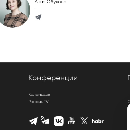
Анна Обухова
.
Конференции
Календарь
П
Россия IV
С
П
Л