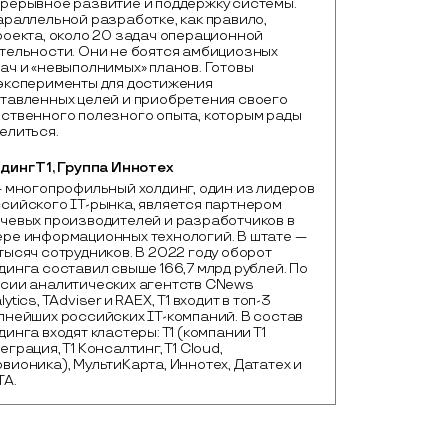
рерывное развитие и поддержку системы.
араллельной разработке, как правило,
роекта, около 20 задач операционной
тельности. Они не боятся амбициозных
ач и «невыполнимых» планов. Готовы
эксперименты для достижения
тавленных целей и приобретения своего
ственного полезного опыта, которым рады
елиться.
динг Т1, Группа Иннотех
— многопрофильный холдинг, один из лидеров 
сийского IТ-рынка, является партнером 
чевых производителей и разработчиков в 
ре информационных технологий. В штате — 
тысяч сотрудников. В 2022 году оборот 
динга составил свыше 166,7 млрд рублей. По 
сии аналитических агентств CNews 
lytics, TAdviser и RAEX, Т1 входит в топ-3 
пнейших российских IТ-компаний. В состав 
динга входят кластеры: Т1 (компании Т1 
еграция, Т1 Консалтинг, Т1 Cloud, 
вионика), МультиКарта, Иннотех, Дататех и 
ТА.