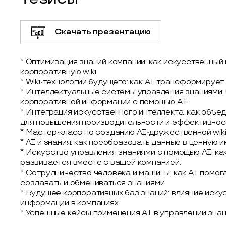
Скачать презентацию
* Оптимизация знаний компании: как искусственны
корпоративную wiki.
* Wiki-технологии будущего: как AI трансформирует
* Интеллектуальные системы управления знаниями:
корпоративной информации с помощью AI.
* Интеграция искусственного интеллекта: как объе
для повышения производительности и эффективнос
* Мастер-класс по созданию AI-дружественной wiki
* AI и знания: как преобразовать данные в ценную
* Искусство управления знаниями с помощью AI: как
развивается вместе с вашей компанией.
* Сотрудничество человека и машины: как AI помог
создавать и обмениваться знаниями.
* Будущее корпоративных баз знаний: влияние иску
информации в компаниях.
* Успешные кейсы применения AI в управлении знан