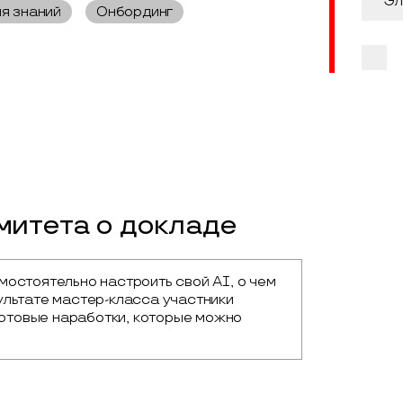
я знаний
Онбординг
итета о докладе
остоятельно настроить свой AI, о чем 
льтате мастер-класса участники 
готовые наработки, которые можно 