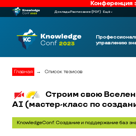
Конференция 
Доклады
Расписание
(PDF)
Ещё
Профессиональ
управлению зн
Главная
→
Список тезисов
Строим свою Вселен
AI (мастер-класс по создани
KnowledgeConf: Создание и поддержание баз зн