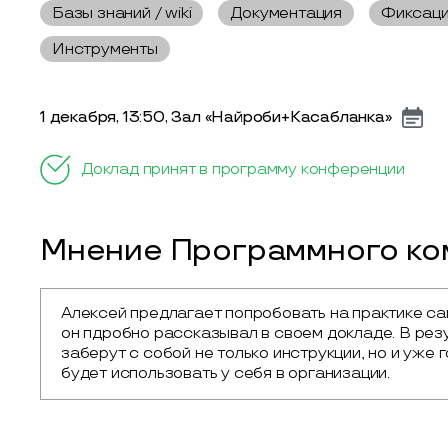
Базы знаний / wiki
Документация
Фиксаци
Инструменты
1 декабря, 13:50, Зал «Найроби+Касабланка»
Доклад принят в программу конференции
Мнение Программного ком
Алексей предлагает попробовать на практике сам
он пдробно рассказывал в своем докладе. В резу
заберут с собой не только инструкции, но и уже 
будет использовать у себя в организации.