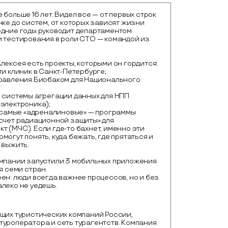
 больше 16 лет. Видел все — от первых строк
нке до систем, от которых зависят жизни
едние годы руководит департаментом
и тестирования в роли СТО — командой из
лексея есть проекты, которыми он гордится:
ти клиник в Санкт-Петербурге;
правления Биобаком для Национального
;
и системы агрегации данных для НПП
электроника);
, самые «адреналиновые» — программы
асчет радиационной защиты» для
 (МЧС). Если где-то бахнет, именно эти
могут понять, куда бежать, где прятаться и
 выжить.
омпании запустили 3 мобильных приложения
ля семи стран.
ен: люди всегда важнее процессов, но и без
леко не уедешь.
щих туристических компаний России, 
уроператора и сеть турагентств. Компания 