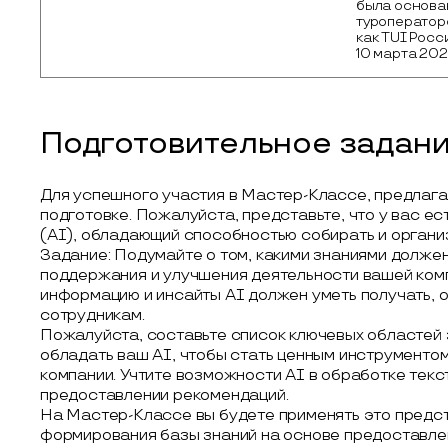
была основан
туроператоро
как TUI Росси
10 марта 20
Подготовительное задан
Для успешного участия в Мастер-Классе, предлага
подготовке. Пожалуйста, представьте, что у вас е
(AI), обладающий способностью собирать и органи
Задание: Подумайте о том, какими знаниями долже
поддержания и улучшения деятельности вашей комп
информацию и инсайты AI должен уметь получать, 
сотрудникам.
Пожалуйста, составьте список ключевых областей 
обладать ваш AI, чтобы стать ценным инструментом
компании. Учтите возможности AI в обработке текс
предоставлении рекомендаций.
На Мастер-Классе вы будете применять это предс
формирования базы знаний на основе предоставлен