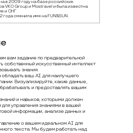
а в 2009 году на базе российских 
в VKO Group и Mostravel и была известна 
я и СНГ.

22 года сменила имя на FUN&SUN.
ие
ем вам задание по предварительной
сть собственный искусственный интеллект
зовывать знания.
н обладать ваш AI для наилучшего
ании. Визуализируйте, какие данные,
обрабатывать и предоставлять вашим
знаний и навыков, которыми должен
 для управления знаниями в вашей
товой информации, анализе данных и
тавление о вашем идеальном AI для
ного текста. Мы будем работать над