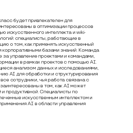
класс будет привлекателен для
аинтересованы в оптимизации процессов
ю искусственного интеллекта и wiki-
логий: специалисты, работающие в
цию о том, как применять искусственный
я корпоративными базами знаний. Команда
е за управление проектами и командами,
ормации в рамках проектов с помощью AI.
щиеся анализом данных и исследованиями,
нию AI для обработки и структурирования
все сотрудники, чья работа связана с
 заинтересованы в том, как AI может
 и продуктивной. Специалисты по
влеченные искусственным интеллектом и
применения AI в области управления