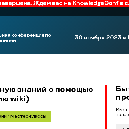
завершена. Ждем вас на
KnowledgeConf
в с
ная конференция по
30 ноября 2023 и 
аниями
Бы
ную знаний с помощью
пр
ю wiki)
Иметь
полез
аний Мастер-классы