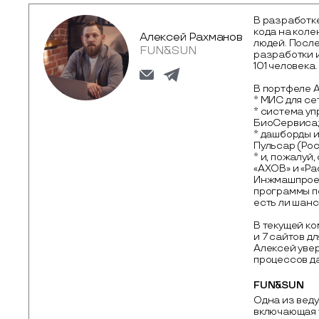
В разработке
кода на коле
Алексей Рахманов
людей. Посл
FUN&SUN
разработки 
101 человека.
В портфеле А
* МИС для се
* система у
БиоСервиса
* дашборды 
Пульсар (Рос
* и, пожалуй
«АХОВ» и «Р
Инжмашпроект
программы по
есть ли шанс
В текущей к
и 7 сайтов д
Алексей увер
процессов да
FUN&SUN
Одна из веду
включающая т