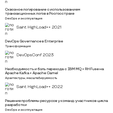
Сквозное логирование с использованием
транзакционных логов в Росгосстрахе
DevOps и эксплуатация
Saint HighLoad++ 2021
DevOps Governance в Enterprise
Трансформация
DevOpsConf 2023
Необходимость и боль перехода с IBM MQ + RH Fuse на
Apache Kafka + Apache Camel
Архитектуры, масштабируемость
Saint HighLoad++ 2022
Решение проблемы ресурсов у команд-участников цикла
разработки
DevOps и эксплуатация