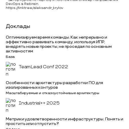
DevOps в Rebrain.
https://linktr.ee/aleksandr_krylov
Доклады
Оптимизируем время команды. Как непрерывно и
эффективно развивать команду, используя ИПР,
внедрять новые проекты, не проседая по основным
активностям
База
TeamLead Conf 2022
Особенности архитектуры разработки ПО для
изолированных контуров
Масштабируемые и отказоустойчивые архитектуры
Industrial++ 2025
Метрики удовлетворенности инфраструктуры. Понять и
простить или отпустить?