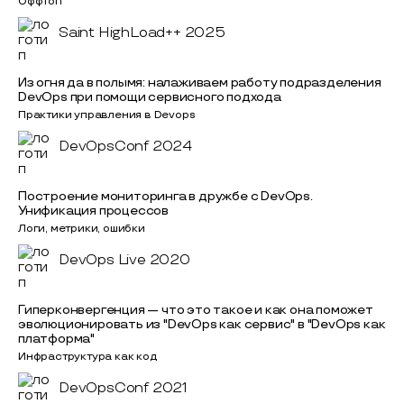
Оффтоп
Saint HighLoad++ 2025
Из огня да в полымя: налаживаем работу подразделения
DevOps при помощи сервисного подхода
Практики управления в Devops
DevOpsConf 2024
Построение мониторинга в дружбе с DevOps.
Унификация процессов
Логи, метрики, ошибки
DevOps Live 2020
Гиперконвергенция — что это такое и как она поможет
эволюционировать из "DevOps как сервис" в "DevOps как
платформа"
Инфраструктура как код
DevOpsConf 2021