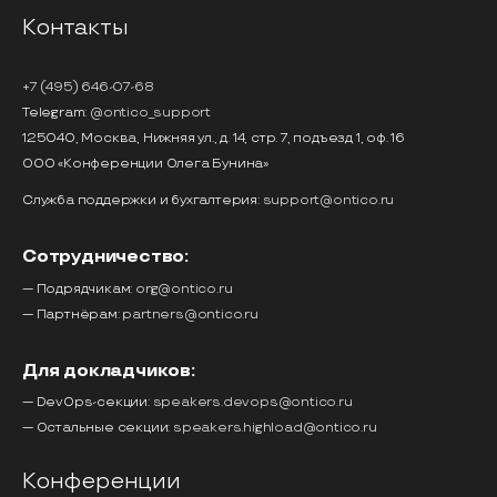
Контакты
+7 (495) 646-07-68
Telegram:
@ontico_support
125040, Москва, Нижняя ул., д. 14, стр. 7, подъезд 1, оф. 16
ООО «Конференции Олега Бунина»
Служба поддержки и бухгалтерия:
support@ontico.ru
Сотрудничество:
— Подрядчикам:
org@ontico.ru
— Партнёрам:
partners@ontico.ru
Для докладчиков:
— DevOps-секции:
speakers.devops@ontico.ru
— Остальные секции:
speakers.highload@ontico.ru
Конференции