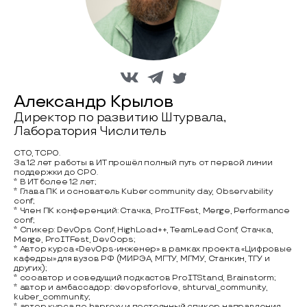
Александр Крылов
Директор по развитию Штурвала,
Лаборатория Числитель
CTO, TCPO.
За 12 лет работы в ИТ прошёл полный путь от первой линии
поддержки до CPO.
* В ИТ более 12 лет;
* Глава ПК и основатель Kuber community day, Observability
conf;
* Член ПК конференций: Стачка, ProITFest, Merge, Performance
conf;
* Спикер: DevOps Сonf, HighLoad++, TeamLead Сonf, Стачка,
Merge, ProITFest, DevOops;
* Автор курса «DevOps-инженер» в рамках проекта «Цифровые
кафедры» для вузов РФ (МИРЭА, МГТУ, МГМУ, Станкин, ТГУ и
других);
* сооавтор и соведущий подкастов ProITStand, Brainstorm;
* автор и амбассадор: devopsforlove, shturval_community,
kuber_community;
* автор курса по haproxy и постоянный спикер направления