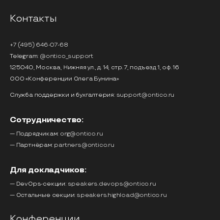
Контакты
+7 (495) 646-07-68
Telegram:
@ontico_support
125040, Москва, Нижняя ул., д. 14, стр. 7, подъезд 1, оф. 16
ООО «Конференции Олега Бунина»
Служба поддержки и бухгалтерия:
support@ontico.ru
Сотрудничество:
— Подрядчикам:
org@ontico.ru
— Партнёрам:
partners@ontico.ru
Для докладчиков:
— DevOps-секции:
speakers.devops@ontico.ru
— Остальные секции:
speakers.highload@ontico.ru
Конференции