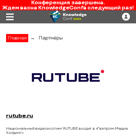
Конференция завершена.
Ждем вас
на
KnowledgeConf
в следующий раз!
Главная
→
Партнёры
RUTUBE
rutube.ru
Национальный видеохостинг RUTUBE входит в «Газпром-Медиа
Холдинг».