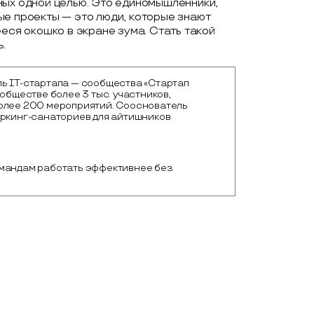
ных одной целью. Это единомышленники,
ые проекты — это люди, которые знают
еся окошко в экране зума. Стать такой
.
ь IТ-стартапа — сообщества «Стартап
ообществе более 3 тыс. участников,
олее 200 мероприятий. Сооснователь
оркинг-санаториев для айтишников
мандам работать эффективнее без 