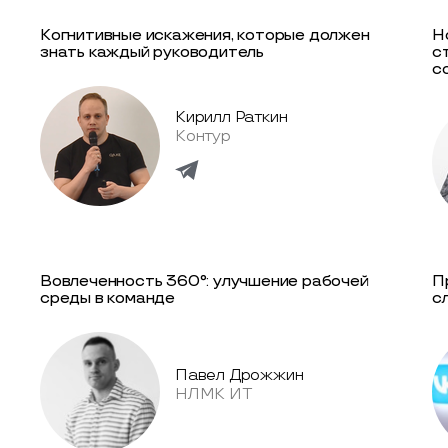
Когнитивные искажения, которые должен
H
знать каждый руководитель
с
с
Кирилл Раткин
Контур
Вовлеченность 360°: улучшение рабочей
П
среды в команде
с
Павел Дрожжин
НЛМК ИТ