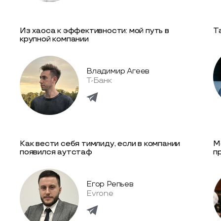
Из хаоса к эффективности: мой путь в
Та
крупной компании
Владимир Агеев
Т-Банк
Как вести себя тимлиду, если в компании
M
появился аутстаф
п
Егор Репьев
Evrone