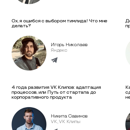
Ох, я ошибся с выбором тимлида! Что мне
Д
делать?
п
Игорь Николаев
Яндекс
4 года развития VK Клипов: адаптация
К
процессов, или Путь от стартапа до
с
корпоративного продукта
н
Никита Савинов
VK, VK Клипы