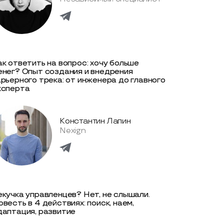
ак ответить на вопрос: хочу больше
енег? Опыт создания и внедрения
арьерного трека: от инженера до главного
ксперта
Константин Лапин
Nexign
екучка управленцев? Нет, не слышали.
овесть в 4 действиях: поиск, наем,
даптация, развитие