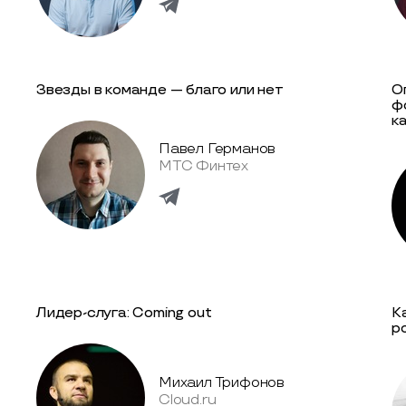
Звезды в команде — благо или нет
О
ф
к
Павел Германов
МТС Финтех
Лидер-слуга: Сoming out
К
р
Михаил Трифонов
Cloud.ru