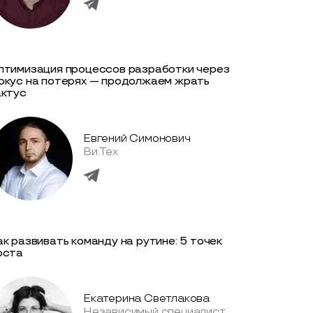
птимизация процессов разработки через
окус на потерях — продолжаем жрать
актус
Евгений Симонович
Ви.Тех
ак развивать команду на рутине: 5 точек
оста
Екатерина Светлакова
Независимый специалист