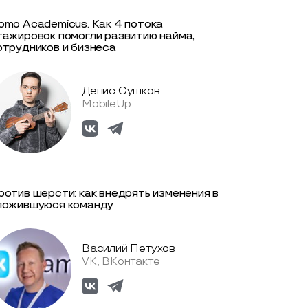
omo Academicus. Как 4 потока
тажировок помогли развитию найма,
отрудников и бизнеса
Денис Сушков
MobileUp
ротив шерсти: как внедрять изменения в
ложившуюся команду
Василий Петухов
VK, ВКонтакте