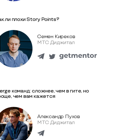
к ли плохи Story Points?
Семен Киреков
МТС Диджитал
erge команд: сложнее, чем в гите, но
роще, чем вам кажется
Александр Пухов
МТС Диджитал