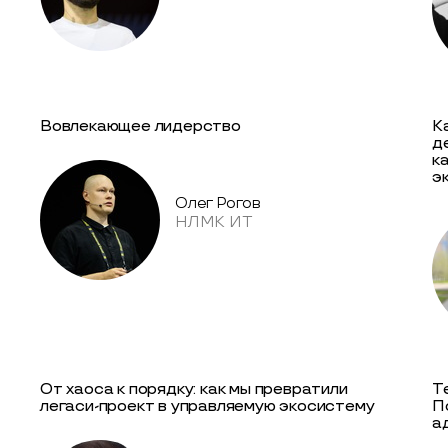
Вовлекающее лидерство
К
д
к
э
Олег Рогов
НЛМК ИТ
От хаоса к порядку: как мы превратили
Т
легаси-проект в управляемую экосистему
П
а