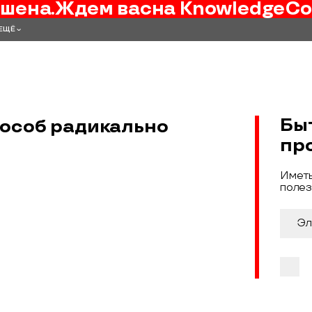
шена.
Ждем вас
на
KnowledgeCo
ЕЩЁ
Бы
пособ радикально
пр
Иметь
полез