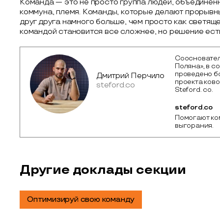
Команда — это не просто группа людей, объединен
коммуна, племя. Команды, которые делают прорывн
друг друга намного больше, чем просто как светяще
командой становится все сложнее, но решение есть
Соосновател
Поляна», в с
проведено б
Дмитрий Перчило
проекта ков
steford.co
Steford. co.
steford.co
Помогают ко
выгорания. 
Другие доклады секции
Оптимизируй свою команду