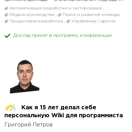
организации базы знаний, которая направлена на
Автоматизация разработки и тестирования
,
результат, а не на процесс.
Модели руководства
,
Поиск и развитие команды
,
Продуктовая разработка
,
Управление / другое
Тезисы выступления:
1. Три причины, почему небольшой молодой
Доклад принят в программу конференции
команде необходима база знаний.
2. Почему в качестве базы знаний был выбран
сервис Trello.
3. Как мы организовали базу знаний в Trello.
4. Что в нашем подходе сработало хорошо.
5. С какими проблемами столкнулись.
6. Идеи по улучшению системы.
Как я 15 лет делал себе
персональную Wiki для программиста
Григорий Петров