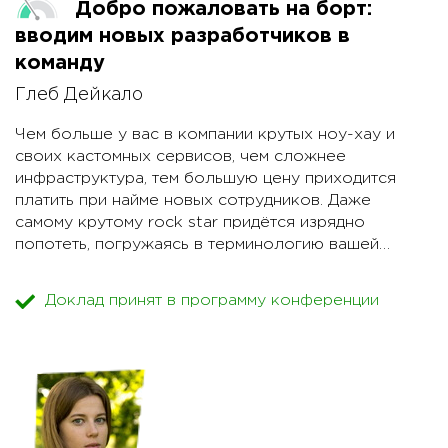
Добро пожаловать на борт:
вводим новых разработчиков в
команду
Глеб Дейкало
Чем больше у вас в компании крутых ноу-хау и
своих кастомных сервисов, чем сложнее
инфраструктура, тем большую цену приходится
платить при найме новых сотрудников. Даже
самому крутому rock star придётся изрядно
попотеть, погружаясь в терминологию вашей
компании, знакомясь с вашим инструментарием и
стандартами.
Доклад принят в программу конференции
Я расскажу о том, как мы построили процесс
онбординга и значительно сократили время,
необходимое новому сотруднику для погружения в
проект.