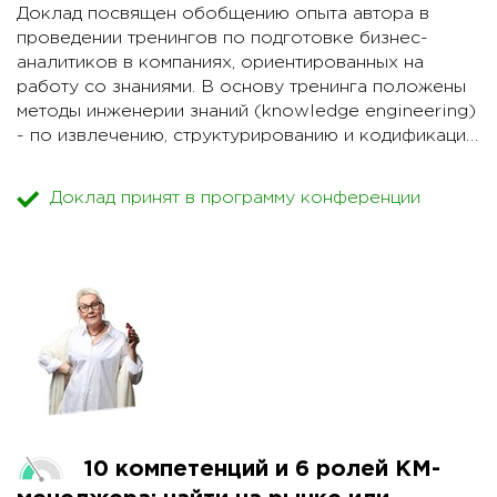
навыки практической деятельности в области
Доклад посвящен обобщению опыта автора в
управления знаниями у будущих специалистов
проведении тренингов по подготовке бизнес-
сферы УЗ и поддерживать дальнейшее
аналитиков в компаниях, ориентированных на
совершенствование профессиональных навыков
работу со знаниями. В основу тренинга положены
УЗ у опытных сотрудников?
методы инженерии знаний (knowledge engineering)
- по извлечению, структурированию и кодификации
Этим и другим вопросам подготовки специалистов
знаний. Акцент делается на визуализации и
в сфере управления знаниями посвящен доклад
системно-структурном подходе.
Доклад принят в программу конференции
"Обучение и подготовка специалистов в сфере
управления знаниями: чему и как учить будущих и
Актуальность тематики связана с растущей
настоящих knowledge workers?".
потребностью в управленческих кадрах,
способных организовать работу со знаниями в
компании, и практическим отсутствием таких
специалистов на рынке труда. В результате
происходит полная дискредитация идей управления
знаниями новоявленными "гуру" .
10 компетенций и 6 ролей КМ-