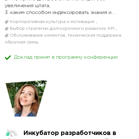
увеличения штата;
3. каким способом индексировать знания и
управлять KM;
Корпоративная культура и мотивация
,
4. с какими сложностями мы столкнулись при
Выбор стратегии долгосрочного развития, KPI
,
внедрении KM;
Обслуживание клиентов, техническая поддержка,
5. где нужно "подстелить соломку", чтобы не
обратная связь
"наступить на те же грабли".
Доклад принят в программу конференции
У инженеров ТП нет необходимости применять
существенную часть своих знаний каждый день.
Однако, эти знания могут понадобиться в любой
момент и они должны быть использованы
незамедлительно. Каким образом поддерживать
необходимое количество нужной информации
внутри? Диапазон решений широк — от найма
специалиста узкого профиля до отказа от ряда
функций ТП.
Мы подошли к данному вопросу с другой стороны
Инкубатор разработчиков в
— а именно, не увеличивая штат и не отказываясь