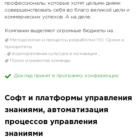
профессионалы, которые хотят целыми днями
совершенствовать себя во благо великой цели и
коммерческих успехов. А на деле...
Компании выделяют огромные бюджеты на
обучение своих сотрудников, чуть ли не силой
Методологии и процессы разработки ПО; Сроки и
запихивают их на конференции за десятки тысяч
приоритеты
рублей, умоляют и мотивируют поделиться
,
Корпоративная культура и мотивация
,
знаниями внутри компании, написать статью в блог
Поиск и развитие команды
или хотя бы помочь джунам.
Доклад принят в программу конференции
И ведь разработчиков можно понять. Что толку
учиться новому? На текущей работе все равно не
дадут внедрять новые технологии. А на новую
Софт и платформы управления
возьмут и так. У нас же дефицит на рынке! И
программисты в очередной раз нехотя ходят на те
знаниями, автоматизация
самые конференции, пишут в отзывах: "много воды,
непонятно как применять" и думают, как бы сменить
процессов управления
работу.
знаниями