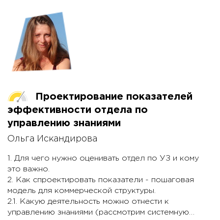
КМ-проекта, местом КМ-менеджера в
оргструктуре компании и иерархией этой позиции и
другими особенностями.
3. Рассмотрим кейс на примере роли КМ-
менеджера «Архитектор». Какие ошибки допустила
компания на этапе поисков кандидата на позицию
КМ-менеджера на рынке и внутри компании. Как
предотвратить эти ошибки – моделируем нужные
компетенции заранее. Модель компетенций КМ-
Проектирование показателей
менеджера (на примере роли «Архитектор»).
эффективности отдела по
4. Как компании решают задачи обеспечения
проектов по управлению знаниями нужными
управлению знаниями
специалистами. 5 этапов, определяющих успешный
Ольга Искандирова
результат.
1. Для чего нужно оценивать отдел по УЗ и кому
это важно.
2. Как спроектировать показатели - пошаговая
модель для коммерческой структуры.
2.1. Какую деятельность можно отнести к
управлению знаниями (рассмотрим системную