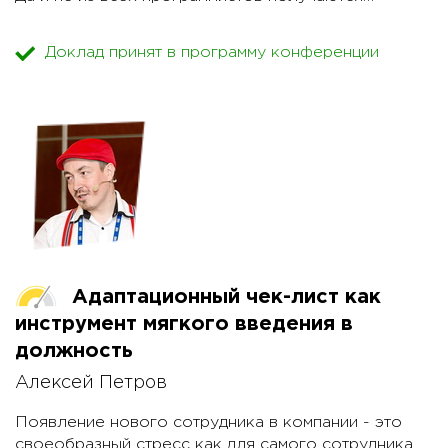
хорошие учителя.
Доклад принят в программу конференции
В этом докладе:
* поговорим о том, как эффективнее обучать
программированию;
* о процессе создания курса и оптимизации его
содержимого;
* рассмотрим основные ошибки, которые
совершают программисты, становясь "учителями";
* о хороших и плохих практиках, соблюдении
баланса между сложностью и полезностью;
* о том, как мотивировать слушателя курса в
процессе обучения.
Адаптационный чек-лист как
инструмент мягкого введения в
должность
Алексей Петров
Появление нового сотрудника в компании - это
своеобразный стресс как для самого сотрудника,