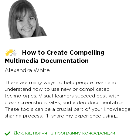
и как мы развиваем скилл наставничества.
департамента узнавать важное и новое о проектах,
задачах и соседних командах.
Послесловие:
Даже без бюджета за пару месяцев с
ограниченным временем разработчиков можно
запустить обучающий проект в IT. Главное - начать.
How to Create Compelling
Multimedia Documentation
Alexandra White
There are many ways to help people learn and
understand how to use new or complicated
technologies. Visual learners succeed best with
clear screenshots, GIFs, and video documentation.
These tools can be a crucial part of your knowledge
sharing process. I’ll share my experience using,
producing, and managing video as a method of
documentation for product overviews and tutorials.
Доклад принят в программу конференции