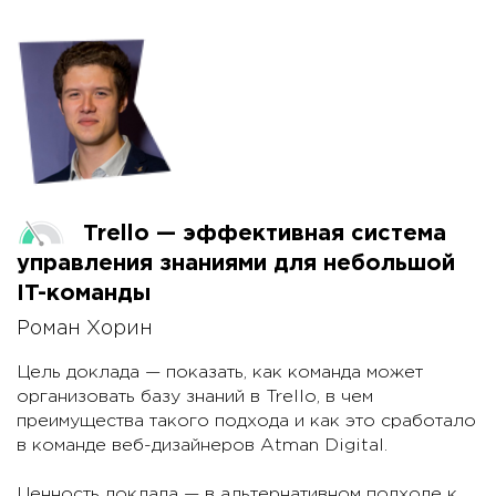
Хватит!
Я расскажу о другом способе учиться и учить. Где
не нужно заставлять людей, где новые технологии
внедряются здесь-и-сейчас, где обучение -
единственная возможность продолжать работать.
А, и бюджет на образование вам не потребуется.
Trello — эффективная система
управления знаниями для небольшой
IT-команды
Роман Хорин
Цель доклада — показать, как команда может
организовать базу знаний в Trello, в чем
преимущества такого подхода и как это сработало
в команде веб-дизайнеров Atman Digital.
Ценность доклада — в альтернативном подходе к