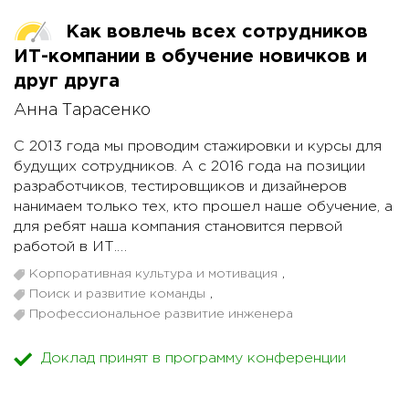
Как вовлечь всех сотрудников
ИТ-компании в обучение новичков и
друг друга
Анна Тарасенко
С 2013 года мы проводим стажировки и курсы для
будущих сотрудников. А с 2016 года на позиции
разработчиков, тестировщиков и дизайнеров
нанимаем только тех, кто прошел наше обучение, а
для ребят наша компания становится первой
работой в ИТ.
Корпоративная культура и мотивация
,
Вроде бы все просто: учим и берем на работу
Поиск и развитие команды
,
джуниоров. Но любой, кто захочет делать то же
Профессиональное развитие инженера
самое, сразу начнет задаваться вопросами:
1. А кто будет преподавать? Сотрудники? Так они
Доклад принят в программу конференции
чаще всего не умеют и не любят преподавать.
Отдельно нанятые преподаватели? Они, как
правило, не имеют большого — и, главное, свежего