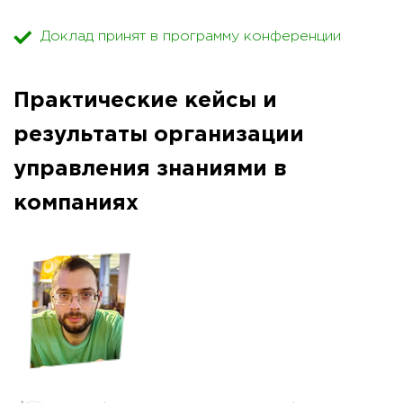
модель).
2.2. Как элементы УЗ связаны с бизнес-
Доклад принят в программу конференции
показателями (рассмотрим системную модель).
2.3. Примеры показателей, которые могут лечь в
основу оценки эффективности.
Практические кейсы и
3. Примеры работающих показателей.
результаты организации
управления знаниями в
компаниях