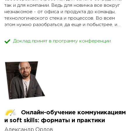
так и для компании. Ведь для новичка все вокруг
незнакомое - от офиса и продукта до команды,
технологического стека и процессов. Во всем
этом нужно разобраться, да еще и побыстрее, и
так, чтобы не замучить вусмерть окружающих
людей.
Доклад принят в программу конференции
С одной стороны, необходимо максимально быстро
ввести нового сотрудника в курс дел и начать
получать от него результат, желательно привлекая
наименьшее количества времени действующих
сотрудников. С другой стороны, учитывая, каких
трудов стоит сегодня найти подходящие кадры,
важно сделать введение в должность нового
сотрудника максимально мягким и безболезненным,
чтобы не потерять человека на испытательном
сроке.
Онлайн-обучение коммуникациям
и soft skills: форматы и практики
В своем докладе я расскажу о варианте решения
этой задачи с помощью эффективного инструмента
Александр Орлов