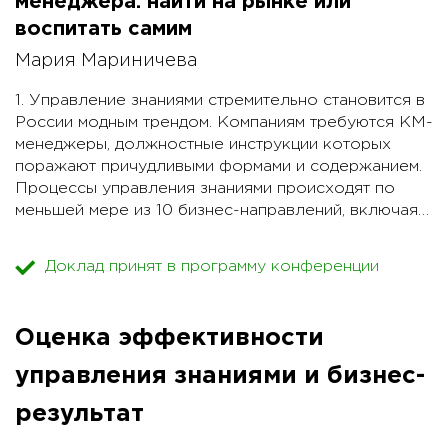
менеджера: найти на рынке или
воспитать самим
Мария Мариничева
1. Управление знаниями стремительно становится в
России модным трендом. Компаниям требуются КМ-
менеджеры, должностные инструкции которых
поражают причудливыми формами и содержанием.
Процессы управления знаниями происходят по
меньшей мере из 10 бизнес-направлений, включая в
себя часть их функционала. Поэтому так непросто
найти на рынке специалиста с нужными
Доклад принят в программу конференции
компетенциями. А это в свою очередь определяет
успешность/неуспешность проекта по управлению
знаниями.
Оценка эффективности
2. В то же время каждый КМ-менеджер вне
зависимости от профиля компании выполняет 6
управления знаниями и бизнес-
основных ролей. Пропорция 10 нужных для этого
компетенций определяется стратегической задачей
результат
управления знаниями в компании и содержанием