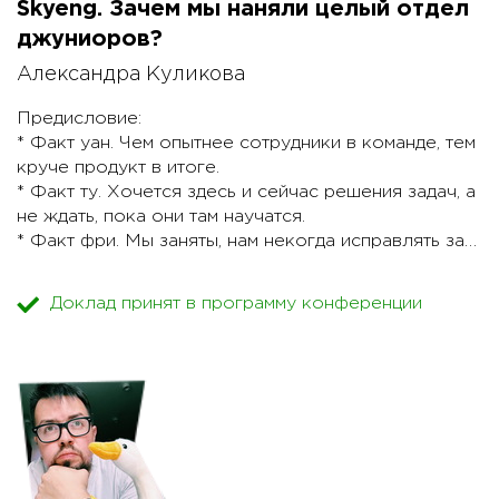
Skyeng. Зачем мы наняли целый отдел
от его функций, организовали процесс управления
знаниями, используя доступные любому
джуниоров?
компетентному IT-специалисту инструменты.
Александра Куликова
На нашем примере я расскажу, как запустить этот
Предисловие:
процесс, используя доступные инструменты.
* Факт уан. Чем опытнее сотрудники в команде, тем
круче продукт в итоге.
Мало? Дам метрики для объективной оценки
* Факт ту. Хочется здесь и сейчас решения задач, а
уровня знаний сотрудников.
не ждать, пока они там научатся.
* Факт фри. Мы заняты, нам некогда исправлять за
ними ошибки…
...а еще у нас неплохой бренд и удаленка, ну что,
Доклад принят в программу конференции
мы синьера нанять не можем, что ли….
Так вот, несмотря на эти возражения мы создали
Инкубатор джуниор-разработчиков, где они
работают в штате компании с боевыми задачами с
личным техническим ментором (разработчиком) и
сильным проджектом всей команды. После того,
как джуниор сработался с нашими задачами,