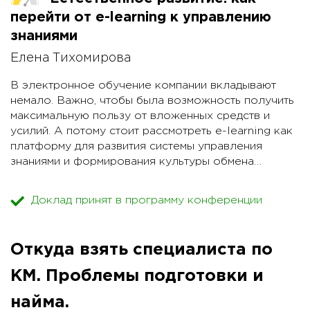
перейти от e-learning к управлению
знаниями
Елена Тихомирова
В электронное обучение компании вкладывают
немало. Важно, чтобы была возможность получить
максимальную пользу от вложенных средств и
усилий. А потому стоит рассмотреть e-learning как
платформу для развития системы управления
знаниями и формирования культуры обмена
знаниями в компании.
Доклад принят в программу конференции
- Какие инструменты e-learning идентичны
инструментам управления знаниями?
- Как использовать инструменты обучения, чтобы
Откуда взять специалиста по
они стали частью знаниевых процессов компании?
- Почему от интеграции e-learning и управления
КМ. Проблемы подготовки и
знаниями выигрывает и обучение тоже?
найма.