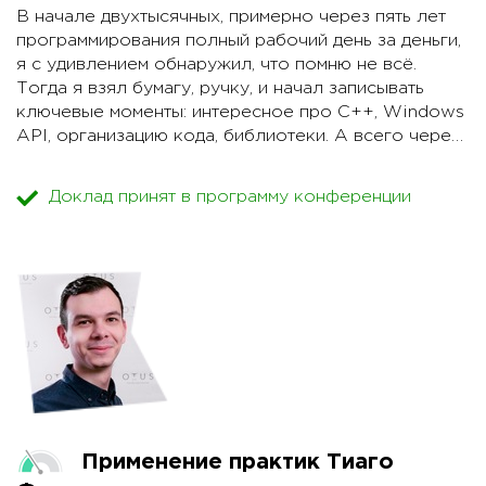
В начале двухтысячных, примерно через пять лет
программирования полный рабочий день за деньги,
я с удивлением обнаружил, что помню не всё.
Тогда я взял бумагу, ручку, и начал записывать
ключевые моменты: интересное про C++, Windows
API, организацию кода, библиотеки. А всего через
год понял, что в стопке из ста листов рукописных
заметок очень трудно искать, менять и дополнять.
Доклад принят в программу конференции
Так начался долгий путь в поисках подходящего
мне средства управления информацией.
Я расскажу про то, как использование разных
подходов изменило мое понимание "удобного
инструмента", про ад первых лет переноса всех
своих знаний в текст, про древовидные структуры и
облака тегов, про то, к чему пришел через 15 лет
каждодневных записей. Сейчас моя персональная
база знаний это 5500 файлов общим объемом 5
мегабайт plain text, собственный синтаксис и
Применение практик Тиаго
плагин для Visual Studio Code. Такая машинерия